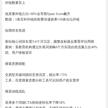
外链数量至上‌
低质量外链占比>60%会导致Spam Score飙升
数据：1条百科外链的权重传递效果≈50条论坛外链
短期排名焦虑‌
新站核心词排名需3-6个月沉淀，频繁改标题会重置评估周期
案例：某教育机构通过长尾词策略6个月实现自然流量占比40%
四、用户体验盲区
搜索意图错配‌
交易型关键词跳转至资讯页，跳出率>75%
工具：百度搜索意图分析工具可识别用户真实需求
视觉动线混乱‌
首屏多个同级CTA按钮使转化率下降34%